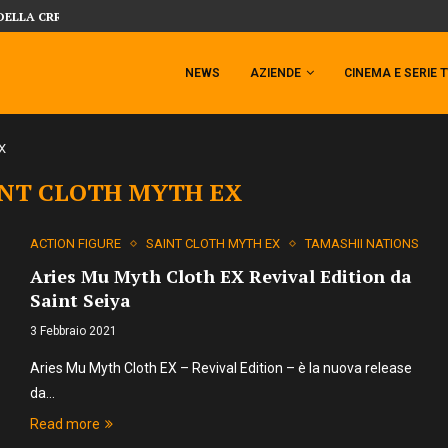
SIDESHOW PRESENTA LA NUOVA PREMI
 TEMPESTA TARGATA SIDESHOW!
NEWS
AZIENDE
CINEMA E SERIE 
X
INT CLOTH MYTH EX
ACTION FIGURE
SAINT CLOTH MYTH EX
TAMASHII NATIONS
Aries Mu Myth Cloth EX Revival Edition da
Saint Seiya
3 Febbraio 2021
Aries Mu Myth Cloth EX – Revival Edition – è la nuova release
da…
Read more