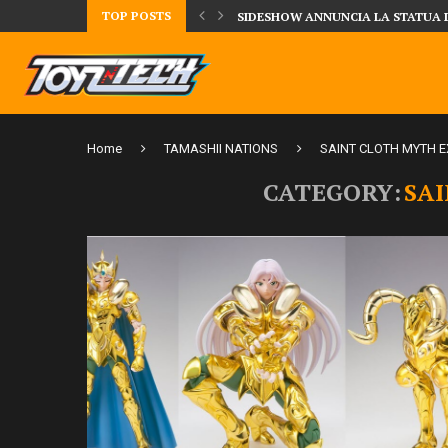
TOP POSTS
DAL MONDO DEGLI X-MEN ARRIVA
Home
TAMASHII NATIONS
SAINT CLOTH MYTH E
CATEGORY:
SA