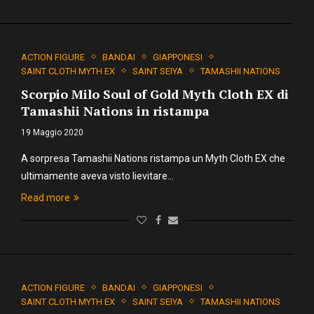
ACTION FIGURE
BANDAI
GIAPPONESI
SAINT CLOTH MYTH EX
SAINT SEIYA
TAMASHII NATIONS
Scorpio Milo Soul of Gold Myth Cloth EX di
Tamashii Nations in ristampa
19 Maggio 2020
A sorpresa Tamashii Nations ristampa un Myth Cloth EX che
ultimamente aveva visto lievitare…
Read more
ACTION FIGURE
BANDAI
GIAPPONESI
SAINT CLOTH MYTH EX
SAINT SEIYA
TAMASHII NATIONS