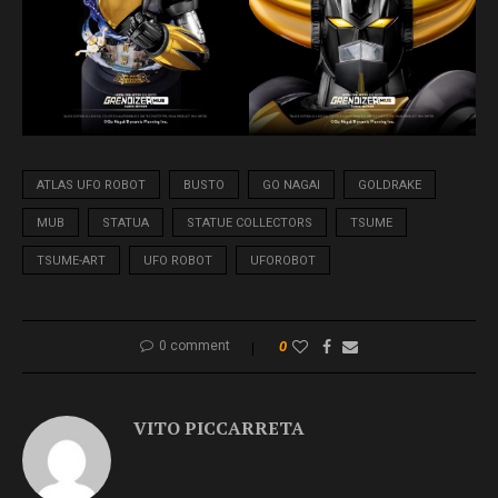
ATLAS UFO ROBOT
BUSTO
GO NAGAI
GOLDRAKE
MUB
STATUA
STATUE COLLECTORS
TSUME
TSUME-ART
UFO ROBOT
UFOROBOT
0 comment
0
VITO PICCARRETA