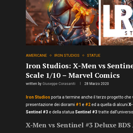
AMERICANE
IRON STUDIOS
STATUE
Iron Studios: X-Men vs Sentin
Scale 1/10 – Marvel Comics
written by
Giuseppe Corasaniti
28 Marzo 2020
Iron Studios
porta a termine anche il terzo progetto che 
presentazione dei diorami
#1
e
#2
ed a quella di alcuni
X
Sentinel #3
e della statua
Sentinel #3
tratte dall’univers
X-Men vs Sentinel #3 Deluxe BDS 