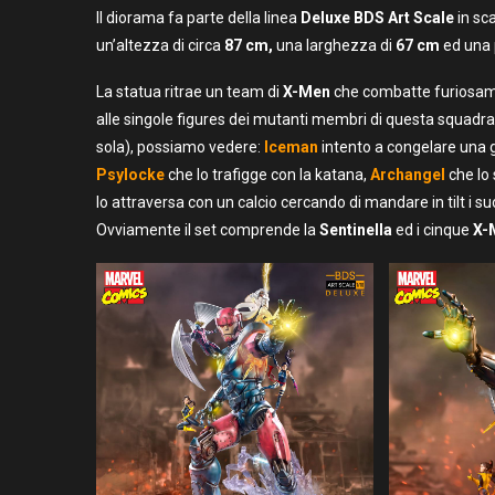
Il diorama fa parte della linea
Deluxe BDS Art Scale
in sc
un’altezza di circa
87 cm,
una larghezza di
67 cm
ed una 
La statua ritrae un team di
X-Men
che combatte furiosam
alle singole figures dei mutanti membri di questa squadr
sola), possiamo vedere:
Iceman
intento a congelare una
Psylocke
che lo trafigge con la katana,
Archangel
che lo 
lo attraversa con un calcio cercando di mandare in tilt i suoi
Ovviamente il set comprende la
Sentinella
ed i cinque
X-