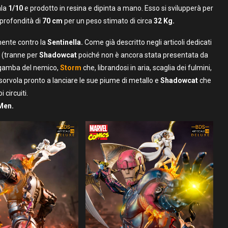
ala
1/10
e prodotto in resina e dipinta a mano. Esso si svilupperà per
profondità di
70 cm
per un peso stimato di circa
32 Kg.
ente contro la
Sentinella.
Come già descritto negli articoli dedicati
a (tranne per
Shadowcat
poiché non è ancora stata presentata da
 gamba del nemico,
Storm
che, librandosi in aria, scaglia dei fulmini,
sorvola pronto a lanciare le sue piume di metallo e
Shadowcat
che
 circuiti.
Men.