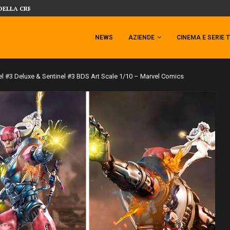
 TEMPESTA TARGATA SIDESHOW!
SIDESHOW PRESENTA LA NUOVA PREMI
NEWS
AZIENDE
CINEMA E SERIE 
el #3 Deluxe & Sentinel #3 BDS Art Scale 1/10 – Marvel Comics