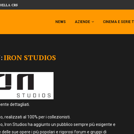
SIDESHOW PRESENTA LA NUOVA PREMI
 TEMPESTA TARGATA SIDESHOW!
NEWS
AZIENDE
CINEMA E SERIE 
:
IRON STUDIOS
nte dettagliati.
 realizzati al 100% per i collezionisti.
o, Iron Studios ha aggiunto un pubblico sempre più esigente e
delle sue opere i più popolari e rigorosi forum e gruppi di