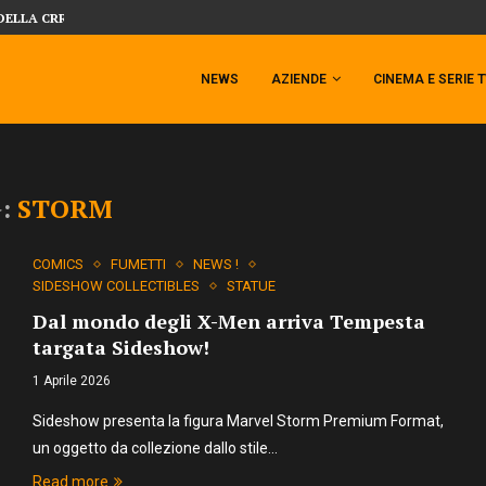
DELLA CRRATURA DELLA LAGUNA...
DAL MONDO DEGLI X-MEN ARRIVA TEM
NEWS
AZIENDE
CINEMA E SERIE 
G:
STORM
COMICS
FUMETTI
NEWS !
SIDESHOW COLLECTIBLES
STATUE
Dal mondo degli X-Men arriva Tempesta
targata Sideshow!
1 Aprile 2026
Sideshow presenta la figura Marvel Storm Premium Format,
un oggetto da collezione dallo stile…
Read more