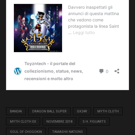
BANDAI
DRAGON BALL SUPER
GX24R
MYTH CLOTH
MYTH CLOTH EX
NOVEMBRE 2018
S.H. FIGUARTS
SOUL OF CHOGOKIN
TAMASHII NATIONS