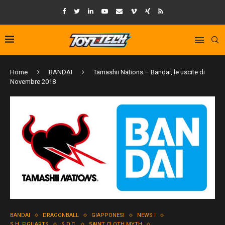
Home
BANDAI
Tamashii Nations – Bandai, le uscite di
Novembre 2018
BANDAI
DRAGONBALL
GIAPPONESI
NEWS !
S.H. FIGUARTS
S.O.C.
SAINT CLOTH MYTH