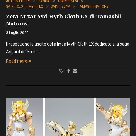
ACTION FIGURE
BANDAI
GIAPPONESI
SAINT CLOTH MYTH EX
SAINT SEIYA
TAMASHII NATIONS
Zeta Mizar Syd Myth Cloth EX di Tamashii
Nations
3 Luglio 2020
Proseguono le uscite della linea Myth Cloth EX dedicate alla saga
Asgard di “Saint…
Read more