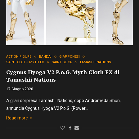
ACTION FIGURE
BANDAI
GIAPPONESI
SAINT CLOTH MYTH EX
SAINT SEIYA
TAMASHII NATIONS
Cygnus Hyoga V2 P.o.G. Myth Cloth EX di
Tamashii Nations
17 Giugno 2020
A gran sorpresa Tamashii Nations, dopo Andromeda Shun,
annuncia Cygnus Hyoga V2 P.o.G. (Power…
Read more