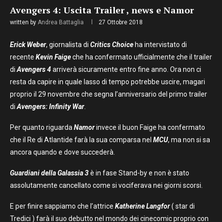
Avengers 4: Uscita Trailer , news e Namor
written by
Andrea Battaglia
27 Ottobre 2018
Erick Weber
, giornalista di
Critics Choice
ha intervistato di
recente
Kevin Faige
che ha confermato ufficialmente che il trailer
di
Avengers 4
arriverà sicuramente entro fine anno. Ora non ci
resta da capire in quale lasso di tempo potrebbe uscire, magari
proprio il 29 novembre che segna l’anniversario del primo trailer
di
Avengers: Infinity War
.
Per quanto riguarda
Namor
invece il buon Faige ha confermato
che il Re di Atlantide farà la sua comparsa nel
MCU
, ma non si sa
ancora quando e dove succederà.
Guardiani della Galassia 3
è in fase Stand-by e non è stato
assolutamente cancellato come si vociferava nei giorni scorsi.
E per finire sappiamo che l’attrice
Katherine Langfor
( star di
Tredici ) farà il suo debutto nel mondo dei cinecomic proprio con