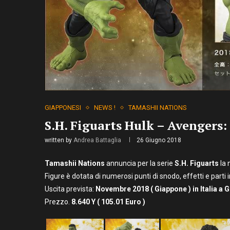
GIAPPONESI
NEWS !
TAMASHII NATIONS
S.H. Figuarts Hulk – Avengers:
written by
Andrea Battaglia
26 Giugno 2018
Tamashii Nations
annuncia per la serie
S.H. Figuarts
la 
Figure è dotata di numerosi punti di snodo, effetti e parti 
Uscita prevista:
Novembre
2018 ( Giappone ) in Italia a 
Prezzo.
8
.640 Y ( 105.01 Euro )