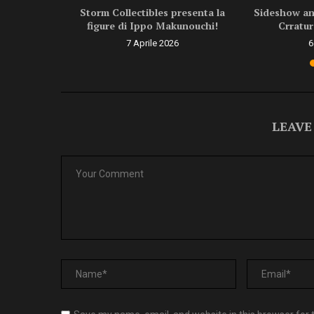
ragon Ball
Storm Collectibles presenta la
Sideshow ann
.
figure di Ippo Makunouchi!
Crratur
6
7 Aprile 2026
6
LEAVE