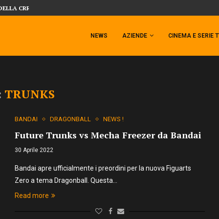
DELLA CRRATURA DELLA LAGUNA...
DAL MONDO DEGLI X-MEN ARRIVA TEM
NEWS
AZIENDE
CINEMA E SERIE 
:
TRUNKS
BANDAI
DRAGONBALL
NEWS !
Future Trunks vs Mecha Freezer da Bandai
30 Aprile 2022
Bandai apre ufficialmente i preordini per la nuova Figuarts
Zero a tema Dragonball. Questa…
Read more