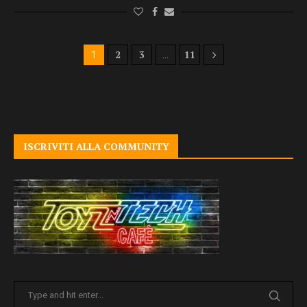
2
3
11
1
…
ISCRIVITI ALLA COMMUNITY