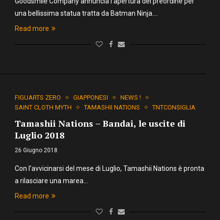
Goodsmile Company annuncia l’apertura del preordine per
una bellissima statua tratta da Batman Ninja.…
Read more
FIGUARTS ZERO
GIAPPONESI
NEWS !
SAINT CLOTH MYTH
TAMASHII NATIONS
TNTCONSIGLIA
Tamashii Nations – Bandai, le uscite di
Luglio 2018
26 Giugno 2018
Con l’avvicinarsi del mese di Luglio, Tamashii Nations è pronta
a rilasciare una marea…
Read more