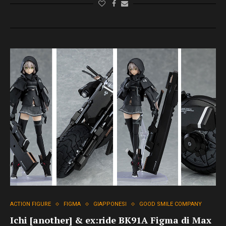
ACTION FIGURE
FIGMA
GIAPPONESI
GOOD SMILE COMPANY
Ichi [another] & ex:ride BK91A Figma di Max