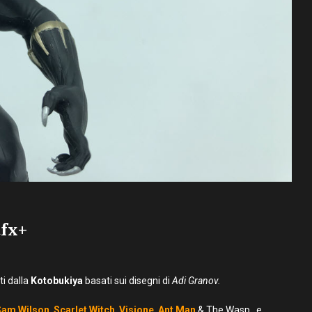
tfx+
ti dalla
Kotobukiya
basati sui disegni di
Adi Granov.
Sam Wilson
,
Scarlet Witch
,
Visione
,
Ant Man
& The Wasp , e