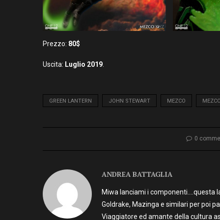
Prezzo:
80$
Uscita:
Luglio
2019
.
GREEN LANTERN
JOHN STEWART
MEZCO
MEZCO
0 comme
ANDREA BATTAGLIA
Miwa lanciami i componenti….questa la 
Goldrake, Mazinga e similari per poi p
Viaggiatore ed amante della cultura as