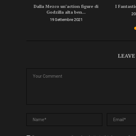
eordine di
Dalla Mezco un’action figure di
I Fantast
..
Godzilla alta ben...
20
8
19 Settembre 2021
LEAVE