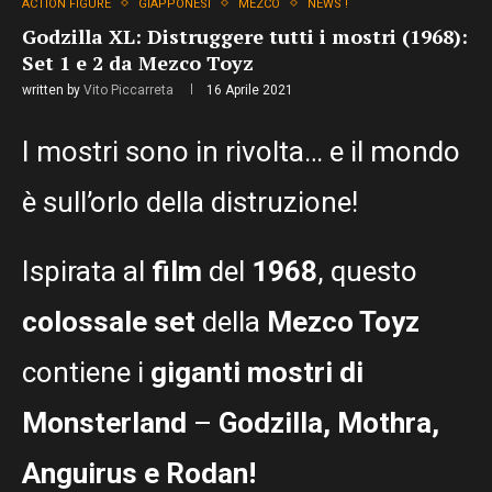
ACTION FIGURE
GIAPPONESI
MEZCO
NEWS !
Godzilla XL: Distruggere tutti i mostri (1968):
Set 1 e 2 da Mezco Toyz
written by
Vito Piccarreta
16 Aprile 2021
I mostri sono in rivolta… e il mondo
è sull’orlo della distruzione!
Ispirata al
film
del
1968
, questo
colossale set
della
Mezco Toyz
contiene i
giganti mostri di
Monsterland
–
Godzilla, Mothra,
Anguirus e Rodan!