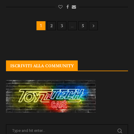
2
3
5
1
…
ISCRIVITI ALLA COMMUNITY