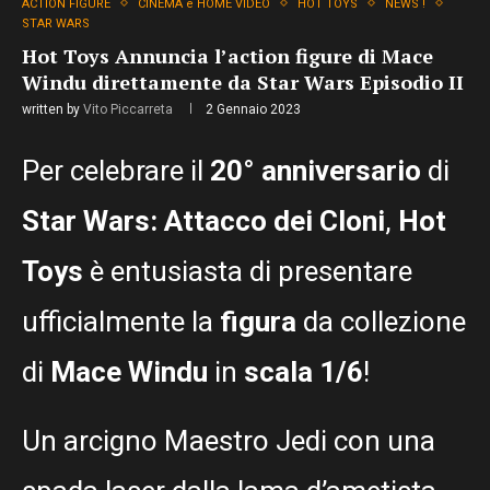
ACTION FIGURE
CINEMA e HOME VIDEO
HOT TOYS
NEWS !
STAR WARS
Hot Toys Annuncia l’action figure di Mace
Windu direttamente da Star Wars Episodio II
written by
Vito Piccarreta
2 Gennaio 2023
Per celebrare il
20° anniversario
di
Star Wars: Attacco dei Cloni
,
Hot
Toys
è entusiasta di presentare
ufficialmente la
figura
da collezione
di
Mace Windu
in
scala 1/6
!
Un arcigno Maestro Jedi con una