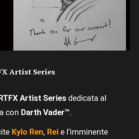
X Artist Series
RTFX Artist Series
dedicata al
ta con
Darth Vader™
.
cite
Kylo Ren
,
Rei
e l’imminente