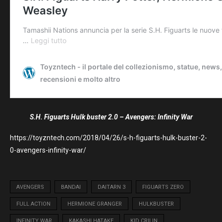
S.H. Figuarts Hulk buster 2.0 – Avengers: Infinity War
https://toyzntech.com/2018/04/26/s-h-figuarts-hulk-buster-2-
0-avengers-infinity-war/
AVENGERS
BANDAI
DAITARN 3
FIGUARTS ZERO
FULL ACTION
HERMIONE GRANGER
HULKBUSTER
INFINITY WAR
KAKASHI HATAKE
KID CRILIN