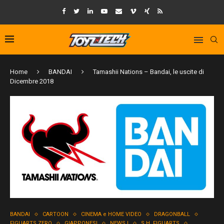
Home
BANDAI
Tamashii Nations – Bandai, le uscite di
Dicembre 2018
BANDAI
CARTOON
CINEMA e HOME VIDEO
DRAGONBALL
FIGUARTS ZERO
GIAPPONESI
NEWS !
S.H. FIGUARTS