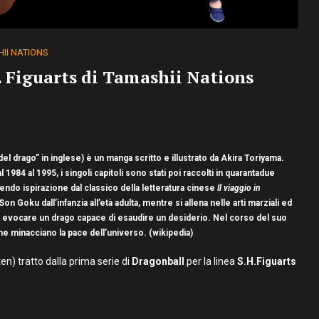
II NATIONS
 Figuarts di Tamashii Nations
del drago” in inglese) è un manga scritto e illustrato da Akira Toriyama.
l 1984 al 1995, i singoli capitoli sono stati poi raccolti in quarantadue
dendo ispirazione dal classico della letteratura cinese
Il viaggio in
 Goku dall’infanzia all’età adulta, mentre si allena nelle arti marziali ed
 di evocare un drago capace di esaudire un desiderio. Nel corso del suo
che minacciano la pace dell’universo. (wikipedia)
n) tratto dalla prima serie di
Dragonball
per la linea
S.H.Figuarts