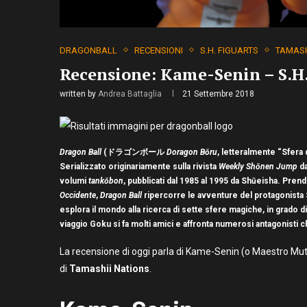
DRAGONBALL
RECENSIONI
S.H. FIGUARTS
TAMASH
Recensione: Kame-Senin – S.H.
written by
Andrea Battaglia
21 Settembre 2018
Dragon Ball
(ドラゴンボール
Doragon Bōru
, letteralmente “Sfera 
Serializzato originariamente sulla rivista
Weekly Shōnen Jump
da
volumi
tankōbon
, pubblicati dal 1985 al 1995 da Shūeisha. Pren
Occidente
,
Dragon Ball
ripercorre le avventure del protagonista Son
esplora il mondo alla ricerca di sette sfere magiche, in grado
viaggio Goku si fa molti amici e affronta numerosi antagonisti 
La recensione di oggi parla di Kame-Senin (o Maestro Mute
di
Tamashii Nations
.