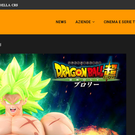
 TEMPESTA TARGATA SIDESHOW!
SIDESHOW PRESENTA LA NUOVA PREMI
NEWS
AZIENDE
CINEMA E SERIE 
d