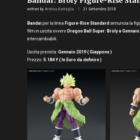
written by
Andrea Battaglia
21 Settembre 2018
Bandai
per la linea
Figure-Rise Standard
annuncia la fig
film in uscita ovvero
Dragon Ball Super: Broly a Gennaio
intercambiabili.
Uscita prevista:
Gennaio
2019 ( Giappone )
Prezzo.
5.184 Y ( In Euro da definire )