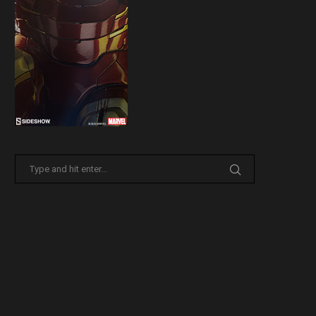
Sideshow presenta la nuova
Il trailer di Fist of The North 
Premium Format di Punchline!
30 Marzo 2026
31 Marzo 2026