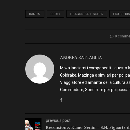
BANDAI
BROLY
DRAGON BALL SUPER
FIGURE-RI
0 comme
ANDREA BATTAGLIA
Miwa lanciami i componenti….questa la 
Goldrake, Mazinga e similari per poi p
Viaggiatore ed amante della cultura as
Commodore, Spectrum per poi passare 
previous post
Recensione: Kame-Senin – S.H. Figuarts d