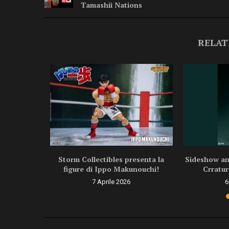
Tamashii Nations
RELAT
ragon Ball
Storm Collectibles presenta la
Sideshow ann
.
figure di Ippo Makunouchi!
Crratur
6
7 Aprile 2026
6