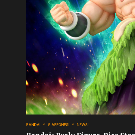
BANDAI
GIAPPONESI
NEWS !
Bandai: Broly Figure-Rise Sta