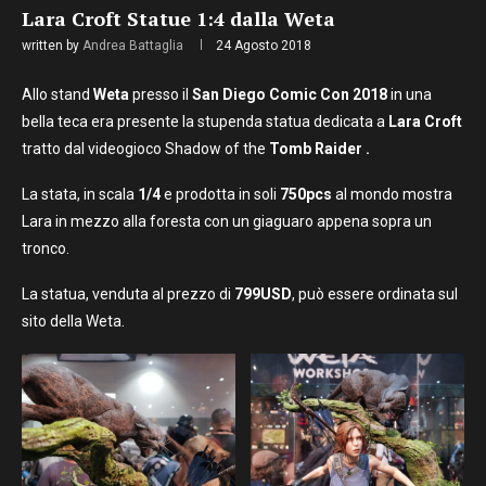
Lara Croft Statue 1:4 dalla Weta
written by
Andrea Battaglia
24 Agosto 2018
Allo stand
Weta
presso il
San Diego Comic Con 2018
in una
bella teca era presente la stupenda statua dedicata a
Lara Croft
tratto dal videogioco Shadow of the
Tomb Raider .
La stata, in scala
1/4
e prodotta in soli
750pcs
al mondo mostra
Lara in mezzo alla foresta con un giaguaro appena sopra un
tronco.
La statua, venduta al prezzo di
799USD
, può essere ordinata sul
sito della Weta.