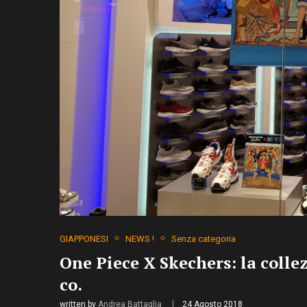
GIAPPONESI
NEWS !
Senza categoria
One Piece X Skechers: la colle
co.
written by
Andrea Battaglia
24 Agosto 2018