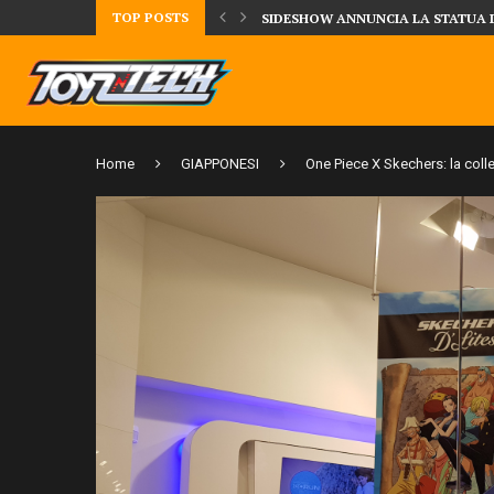
TOP POSTS
UA DELLA CRRATURA DELLA LAGUNA...
DAL MONDO DEGLI X-MEN ARRIVA
Home
GIAPPONESI
One Piece X Skechers: la coll