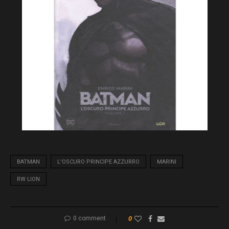
BATMAN
L'OSCURO PRINCIPE AZZURRO
MARINI
RW LION
0 comment
0