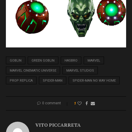
GOBLIN
GREEN GOBLIN
HASBRO
MARVEL
MARVEL CINEMATIC UNIVERSE
MARVEL STUDIOS
PROP REPLICA
SPIDER-MAN
SPIDER-MAN NO WAY HOME
0 comment
1
VITO PICCARRETA