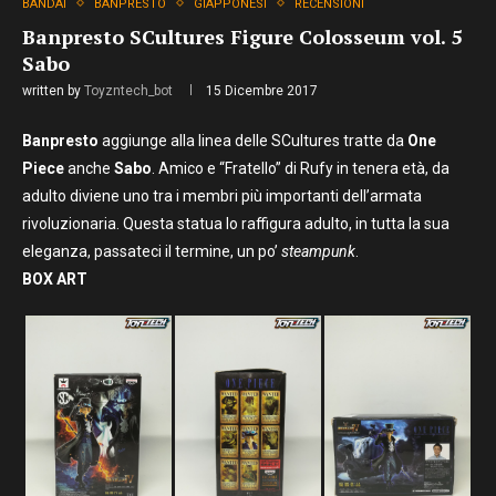
BANDAI
BANPRESTO
GIAPPONESI
RECENSIONI
Banpresto SCultures Figure Colosseum vol. 5
Sabo
written by
Toyzntech_bot
15 Dicembre 2017
Banpresto
aggiunge alla linea delle SCultures tratte da
One
Piece
anche
Sabo
. Amico e “Fratello” di Rufy in tenera età, da
adulto diviene uno tra i membri più importanti dell’armata
rivoluzionaria. Questa statua lo raffigura adulto, in tutta la sua
eleganza, passateci il termine, un po’
steampunk
.
BOX ART