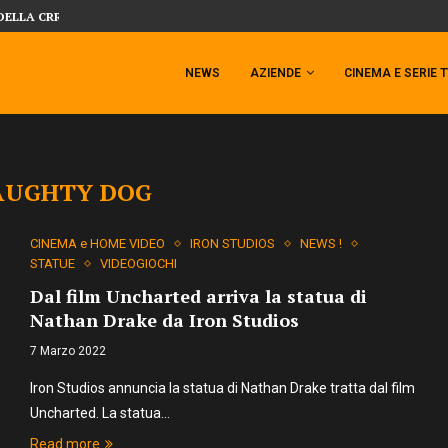
DELLA CRRATURA DELLA LAGUNA...
DAL MONDO DEGLI X-MEN ARRIVA TEM
NEWS
AZIENDE
CINEMA E SERIE 
AUGHTY DOG
CINEMA e HOME VIDEO
IRON STUDIOS
NEWS !
STATUE
VIDEOGIOCHI
Dal film Uncharted arriva la statua di
Nathan Drake da Iron Studios
7 Marzo 2022
Iron Studios annuncia la statua di Nathan Drake tratta dal film
Uncharted. La statua…
Read more