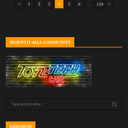
1
2
3
5
6
124
4
…
ISCRIVITI ALLA COMMUNITY
SIDESHOW