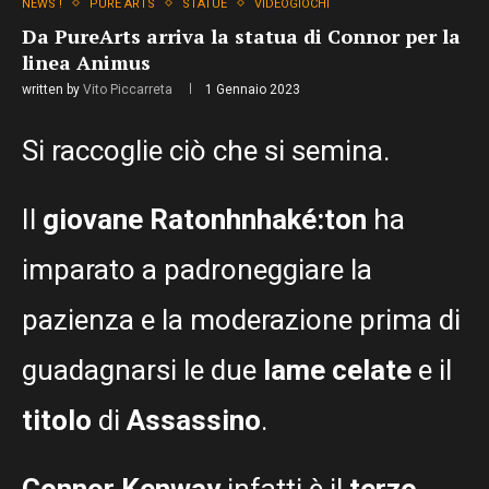
NEWS !
PURE ARTS
STATUE
VIDEOGIOCHI
Da PureArts arriva la statua di Connor per la
linea Animus
written by
Vito Piccarreta
1 Gennaio 2023
Si raccoglie ciò che si semina.
Il
giovane Ratonhnhaké:ton
ha
imparato a padroneggiare la
pazienza e la moderazione prima di
guadagnarsi le due
lame celate
e il
titolo
di
Assassino
.
Connor Kenway
infatti è il
terzo