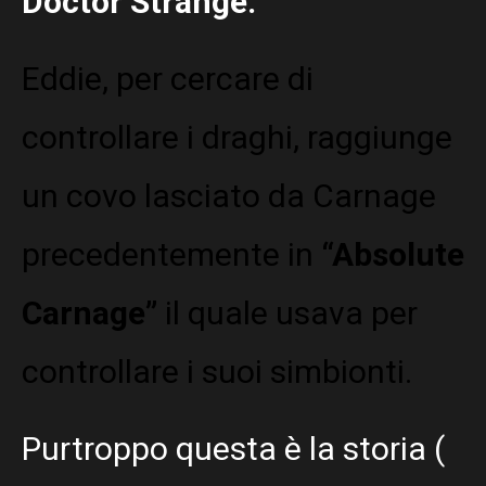
Doctor Strange.
Eddie, per cercare di
controllare i draghi, raggiunge
un covo lasciato da Carnage
precedentemente in
“Absolute
Carnage”
il quale usava per
controllare i suoi simbionti.
Purtroppo questa è la storia (