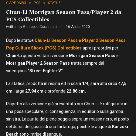
GIAPPONESI
PCS
STATUE
Chun-Li Morrigan Season Pass/Player 2 da
PCS Collectibles
written by
Giuseppe Corasaniti
16 Aprile 2020
Dopo le statue
Chun-Li Season Pass e Player 2 Season Pass
Pop Culture Shock (PCS) Collectibles
apre i preordini per
Chun-Li
questa volta in versione
Morrigan Season
Pass
e
Morrigan Player 2 Season Pass
tratta sempre dal
videogioco
“Street Fighter V”.
La statica, prodotta in resina ed in scala
1/4,
sarà alta circa
47,5
cm,
larga
27,94 cm
e profonda
22,86 cm.
Rispetto alla versione già presentata ora Chun-Li è raffigurata in
una posa speculare, di conseguenza, in equilibrio sulla gamba
sinistra. La punta del piede poggia sopra un masso nero, al posto
del dorso del guscio di una tartaruga, poiché le acque di
Kanzuki
Beach
sono intrise di sangue.