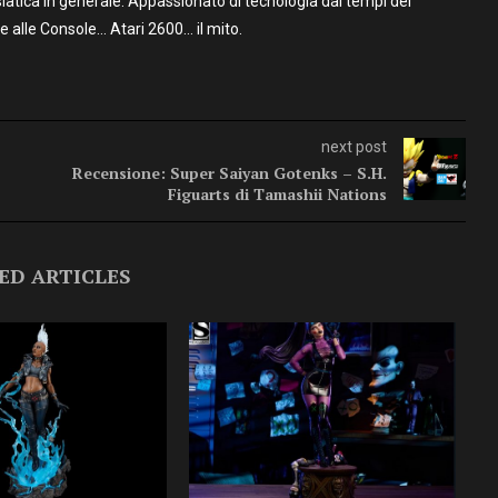
iatica in generale. Appassionato di tecnologia dai tempi del
alle Console… Atari 2600… il mito.
next post
Recensione: Super Saiyan Gotenks – S.H.
Figuarts di Tamashii Nations
ED ARTICLES