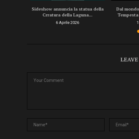
ncontrare il
Sideshow annuncia la statua della
Dal mondo
Crratura della Laguna...
Tempesta 
5
6 Aprile 2026
1
LEAVE