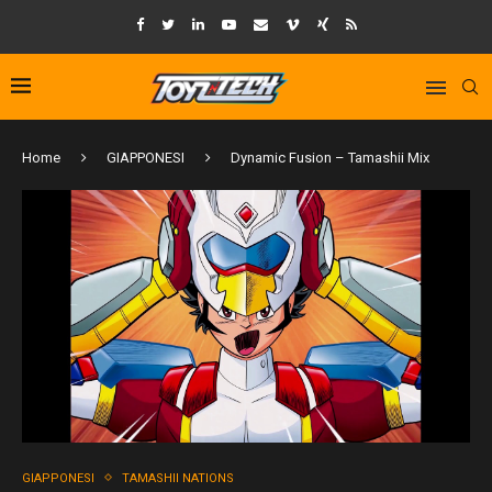
Home
GIAPPONESI
Dynamic Fusion – Tamashii Mix
GIAPPONESI
TAMASHII NATIONS