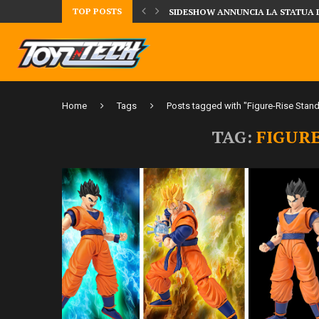
TOP POSTS
TA LA FIGURE DI IPPO MAKUNOUCHI!
SIDESHOW ANNUNCIA LA STATUA 
Home
Tags
Posts tagged with "Figure-Rise Stan
TAG:
FIGUR