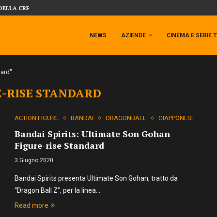
DELLA CRRATURA DELLA LAGUNA...
DAL MONDO DEGLI X-MEN ARRIVA TEM
NEWS
AZIENDE
CINEMA E SERIE 
dard"
E-RISE STANDARD
ACTION FIGURE
BANDAI
DRAGONBALL
GIAPPONESI
Bandai Spirits: Ultimate Son Gohan
Figure-rise Standard
3 Giugno 2020
Bandai Spirits presenta Ultimate Son Gohan, tratto da
“Dragon Ball Z”, per la linea…
Read more