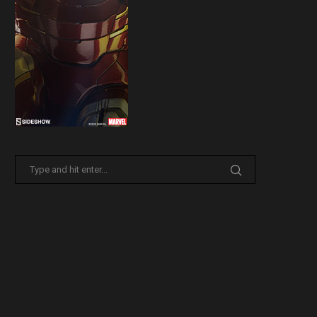
Sideshow presenta la nuova
Il trailer di Fist of The North 
Premium Format di Punchline!
30 Marzo 2026
31 Marzo 2026