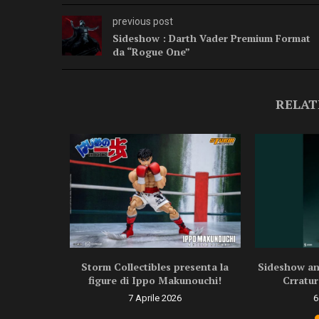
previous post
Sideshow : Darth Vader Premium Format
da “Rogue One”
RELAT
ragon Ball
Storm Collectibles presenta la
Sideshow ann
.
figure di Ippo Makunouchi!
Crratur
6
7 Aprile 2026
6