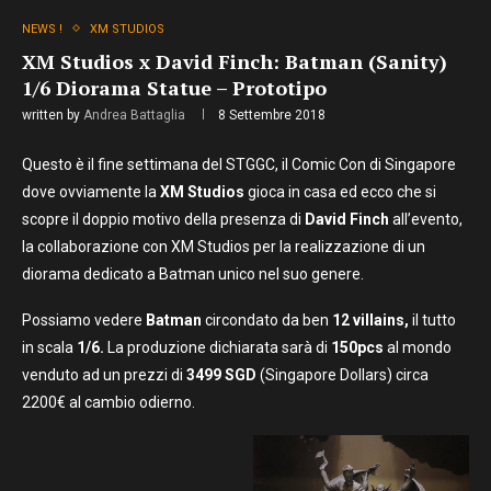
NEWS !
XM STUDIOS
XM Studios x David Finch: Batman (Sanity)
1/6 Diorama Statue – Prototipo
written by
Andrea Battaglia
8 Settembre 2018
Questo è il fine settimana del STGGC, il Comic Con di Singapore
dove ovviamente la
XM Studios
gioca in casa ed ecco che si
scopre il doppio motivo della presenza di
David Finch
all’evento,
la collaborazione con XM Studios per la realizzazione di un
diorama dedicato a Batman unico nel suo genere.
Possiamo vedere
Batman
circondato da ben
12 villains,
il tutto
in scala
1/6.
La produzione dichiarata sarà di
150pcs
al mondo
venduto ad un prezzi di
3499 SGD
(Singapore Dollars) circa
2200€ al cambio odierno.