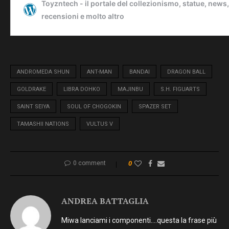
ANDROMEDA SHUN
ANT-MAN
BANDAI
DRAGON BALL
GOLDRAKE
LIBRA DOHKO
MAJINBU
S.H. FIGUARTS
SAINT SEIYA
SOUL OF CHOGOKIN
SPAZER SET
TAMASHII NATIONS
VULTUS V
0 comment
0
ANDREA BATTAGLIA
Miwa lanciami i componenti….questa la frase più