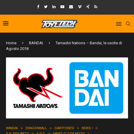
Home
BANDAI
Tamashii Nations – Bandai, le uscite di
Agosto 2018
BANDAI
DRAGONBALL
GIAPPONESI
NEWS !
S.H. FIGUARTS
S.O.C.
SAINT CLOTH MYTH