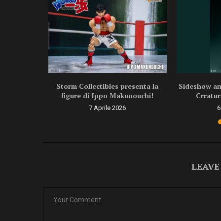
ragon Ball
Storm Collectibles presenta la
Sideshow ann
.
figure di Ippo Makunouchi!
Crratur
6
7 Aprile 2026
6
LEAVE