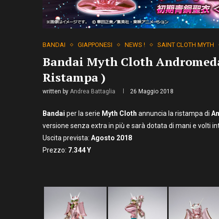
BANDAI
GIAPPONESI
NEWS !
SAINT CLOTH MYTH
Bandai Myth Cloth Andromeda 
Ristampa )
written by
Andrea Battaglia
26 Maggio 2018
Bandai
per la serie
Myth Cloth
annuncia la ristampa di
An
versione senza extra in più e sarà dotata di mani e volti in
Uscita prevista:
Agosto 2018
Prezzo:
7.344
Y