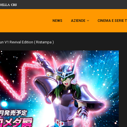
DELLA CRRATURA DELLA LAGUNA...
DAL MONDO DEGLI X-MEN ARRIVA TEM
NEWS
AZIENDE
CINEMA E SERIE 
 V1 Revival Edition ( Ristampa )