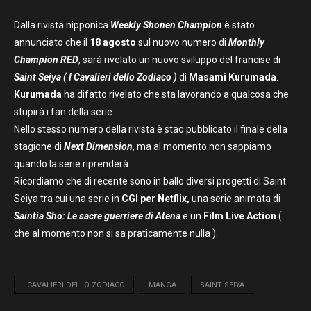
Dalla rivista nipponica
Weekly Shonen Champion
è stato
annunciato che il
18 agosto
sul nuovo numero di
Monthly
Champion RED
, sarà rivelato un nuovo sviluppo del francise di
Saint Seiya ( I Cavalieri dello Zodiaco )
di
Masami Kurumada
.
Kurumada
ha difatto rivelato che sta lavorando a qualcosa che
stupirà i fan della serie.
Nello stesso numero della rivista è stao pubblicato il finale della
stagione di
Next Dimension,
ma al momento non sappiamo
quando la serie riprenderà.
Ricordiamo che di recente sono in ballo diversi progetti di Saint
Seiya tra cui una serie in
CGI per Netflix,
una serie animata di
Saintia Sho: Le sacre guerriere di Atena
e un
Film
Live Action
(
che al momento non si sa praticamente nulla ).
I CAVALIERI DELLO ZODIACO
MANGA
SAINT SEIYA