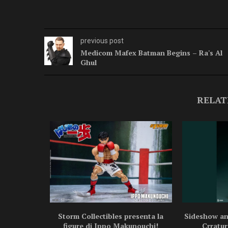
previous post
Medicom Mafex Batman Begins – Ra's Al
Ghul
RELAT
ragon Ball
Storm Collectibles presenta la
Sideshow ann
.
figure di Ippo Makunouchi!
Crratur