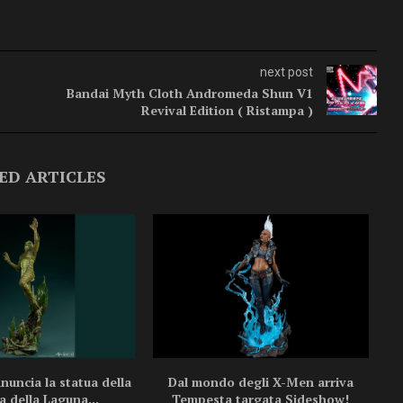
next post
Bandai Myth Cloth Andromeda Shun V1
Revival Edition ( Ristampa )
ED ARTICLES
uncia la statua della
Dal mondo degli X-Men arriva
a della Laguna...
Tempesta targata Sideshow!