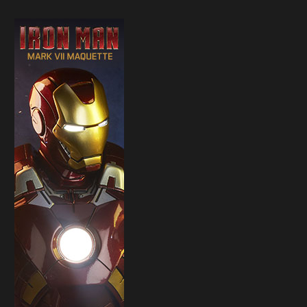
Sideshow presenta la nuova
Il trailer di Fist of The North 
Premium Format di Punchline!