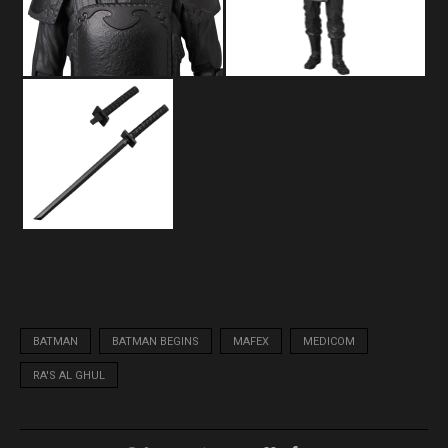
BATMAN
BATMAN BEGINS
MAFEX
MEDICOM
RA'S AL GHUL