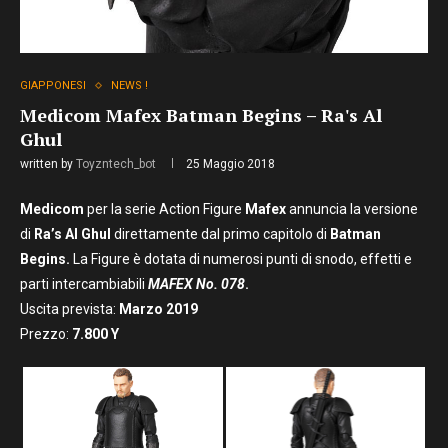
GIAPPONESI
NEWS !
Medicom Mafex Batman Begins – Ra's Al
Ghul
written by
Toyzntech_bot
25 Maggio 2018
Medicom
per la serie Action Figure
Mafex
annuncia la versione
di
Ra’s Al Ghul
direttamente dal primo capitolo di
Batman
Begins.
La Figure è dotata di numerosi punti di snodo, effetti e
parti intercambiabili
MAFEX No. 078
.
Uscita prevista:
Marzo 2019
Prezzo:
7
.800
Y