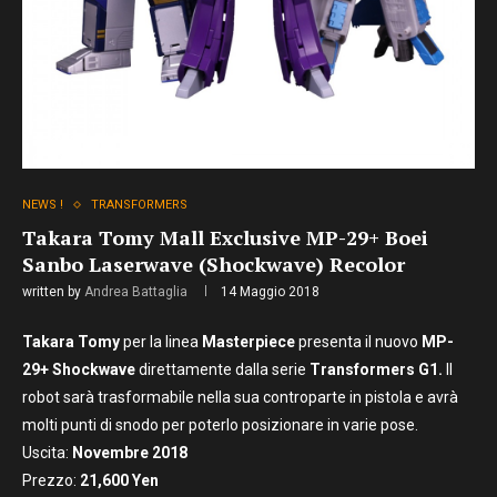
NEWS !
TRANSFORMERS
Takara Tomy Mall Exclusive MP-29+ Boei
Sanbo Laserwave (Shockwave) Recolor
written by
Andrea Battaglia
14 Maggio 2018
Takara Tomy
per la linea
Masterpiece
presenta il nuovo
MP-
29+ Shockwave
direttamente dalla serie
Transformers G1.
Il
robot sarà trasformabile nella sua controparte in pistola e avrà
molti punti di snodo per poterlo posizionare in varie pose.
Uscita:
Novembre
2018
Prezzo:
21
,600 Yen