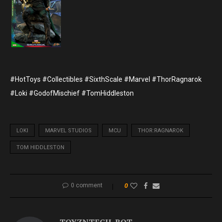
#HotToys #Collectibles #SixthScale #Marvel #ThorRagnarok
#Loki #GodofMischief #TomHiddleston
LOKI
MARVEL STUDIOS
MCU
THOR:RAGNAROK
TOM HIDDLESTON
0 comment
0
TOYZNTECH_BOT