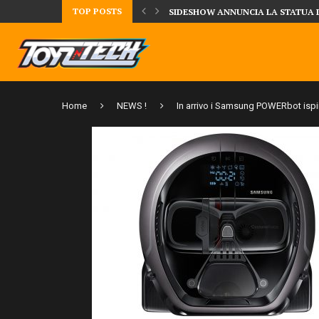
TOP POSTS
TA LA FIGURE DI IPPO MAKUNOUCHI!
SIDESHOW ANNUNCIA LA STATUA 
Home
NEWS !
In arrivo i Samsung POWERbot ispir