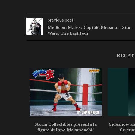
previous post
Medicom Mafex: Captain Phasma – Star
Wars: The Last Jedi
RELAT
ragon Ball
Storm Collectibles presenta la
Sideshow ann
.
figure di Ippo Makunouchi!
Crratur