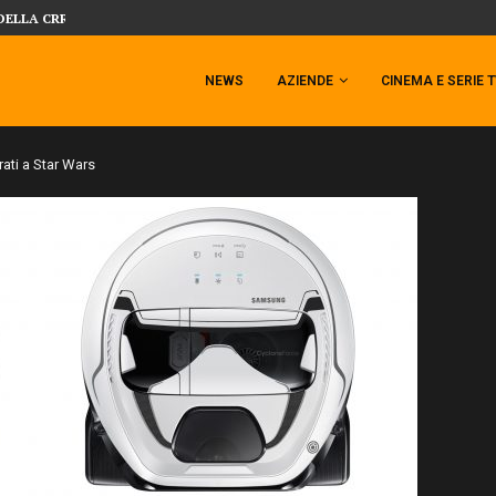
DELLA CRRATURA DELLA LAGUNA...
DAL MONDO DEGLI X-MEN ARRIVA TEM
NEWS
AZIENDE
CINEMA E SERIE 
ati a Star Wars