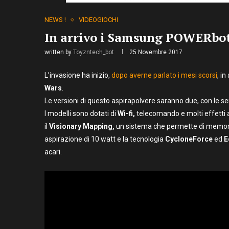
NEWS !
VIDEOGIOCHI
In arrivo i Samsung POWERbot 
written by
Toyzntech_bot
25 Novembre 2017
L’invasione ha inizio,
dopo averne parlato i mesi scorsi
, in
Wars
.
Le versioni di questo aspirapolvere saranno due, con le 
I modelli sono dotati di
Wi-fi,
telecomando e molti effetti 
il
Visionary Mapping,
un sistema che permette di memoriz
aspirazione di 10 watt e la tecnologia
CycloneForce
ed
E
acari.