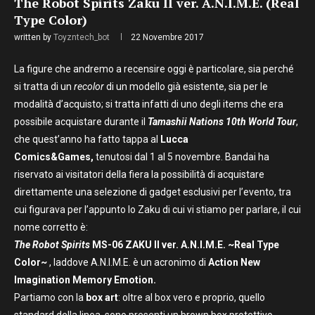
The Robot Spirits Zaku II ver. A.N.I.M.E. (Real
Type Color)
written by
Toyzntech_bot
22 Novembre 2017
La figure che andremo a recensire oggi è particolare, sia perché
si tratta di un
recolor
di un modello già esistente, sia per le
modalità d’acquisto; si tratta infatti di uno degli items che era
possibile acquistare durante il
Tamashii Nations 10th World Tour
,
che quest’anno ha fatto tappa al
Lucca
Comics&Games,
tenutosi dal 1 al 5 novembre. Bandai ha
riservato ai visitatori della fiera la possibilità di acquistare
direttamente una selezione di gadget esclusivi per l’evento, tra
cui figurava per l’appunto lo Zaku di cui vi stiamo per parlare, il cui
nome corretto è:
The
Robot Spirits
MS-06 ZAKU II ver. A.N.I.M.E. ~Real Type
Color~
, laddove A.N.I.M.E. è un acronimo di
Action New
Imagination Memory Emotion.
Partiamo con la
box art
: oltre al box vero e proprio, quello