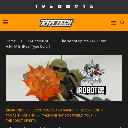
Home
GIAPPONESI
The Robot Spirits Zaku II ver.
A.N.I.M.E. (Real Type Color)
GIAPPONESI
LUCCA COMICS AND GAMES
RECENSIONI
TAMASHII NATIONS
TAMASHII NATIONS WORLD TOUR
THE ROBOT SPIRITS