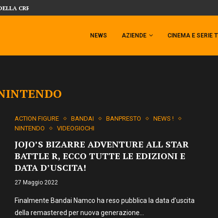
DELLA CRRATURA DELLA LAGUNA...
DAL MONDO DEGLI X-MEN ARRIVA TEM
NEWS
AZIENDE
CINEMA E SERIE 
NINTENDO
ACTION FIGURE
BANDAI
BANPRESTO
NEWS !
NINTENDO
VIDEOGIOCHI
JOJO’S BIZARRE ADVENTURE ALL STAR
BATTLE R, ECCO TUTTE LE EDIZIONI E
DATA D’USCITA!
27 Maggio 2022
Finalmente Bandai Namco ha reso pubblica la data d’uscita
della remastered per nuova generazione…