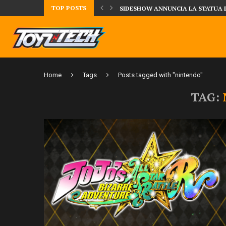
TOP POSTS
TA LA FIGURE DI IPPO MAKUNOUCHI!
SIDESHOW ANNUNCIA LA STATUA 
Home
Tags
Posts tagged with "nintendo"
TAG: