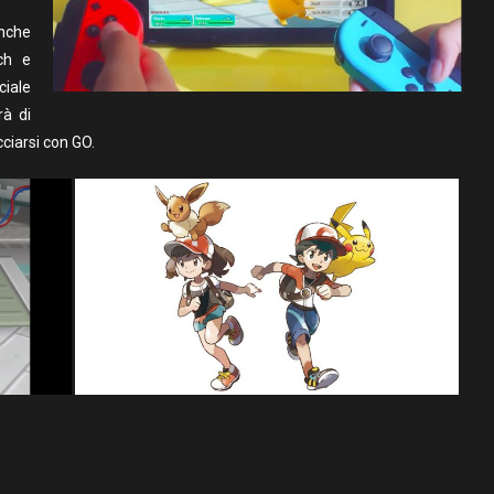
anche
ch e
ciale
rà di
cciarsi con GO.