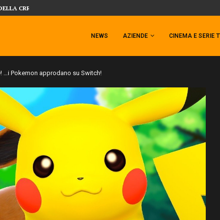
 TEMPESTA TARGATA SIDESHOW!
SIDESHOW PRESENTA LA NUOVA PREMI
NEWS
AZIENDE
CINEMA E SERIE 
e! …i Pokemon approdano su Switch!