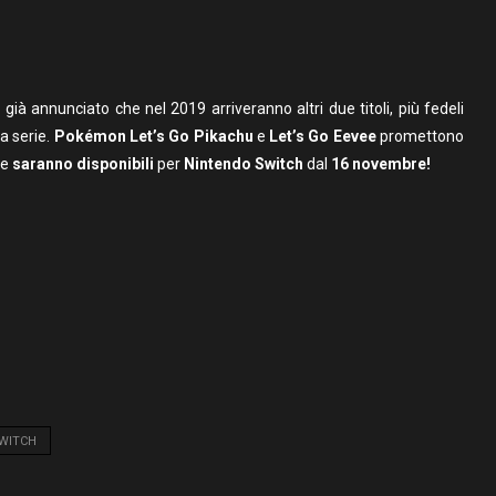
ià annunciato che nel 2019 arriveranno altri due titoli, più fedeli
la serie.
Pokémon Let’s Go Pikachu
e
Let’s Go Eevee
promettono
 e
saranno disponibili
per
Nintendo Switch
dal
16 novembre!
WITCH