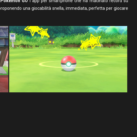
i
Pokémon GO
l”app per smartphone che ha macinato record su
roponendo una giocabilità snella, immediata, perfetta per giocare