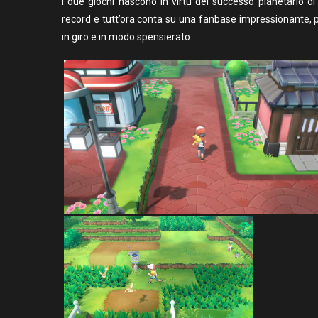
I due giochi nascono in virtù del successo planetario d
record e tutt’ora conta su una fanbase impressionante, p
in giro e in modo spensierato.