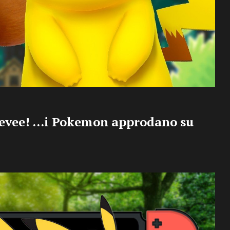
Eevee! …i Pokemon approdano su