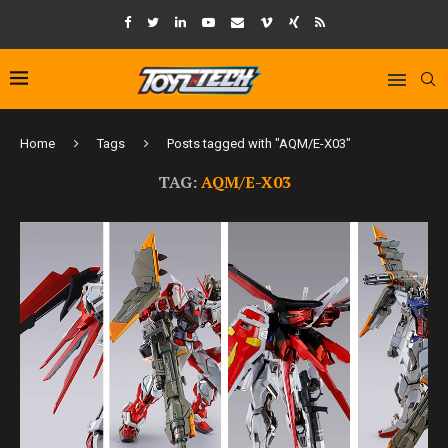
Home
Tags
Posts tagged with "AQM/E-X03"
TAG:
AQM/E-X03