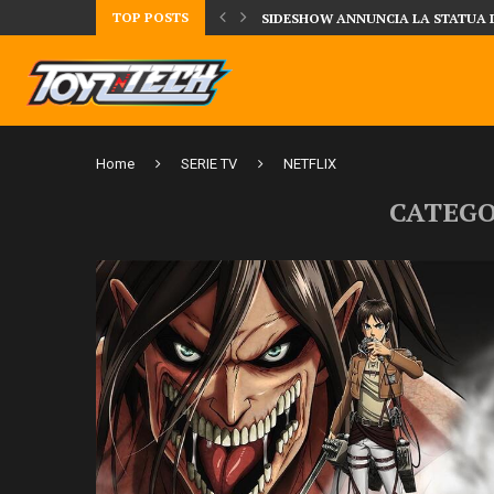
TOP POSTS
TA LA FIGURE DI IPPO MAKUNOUCHI!
SIDESHOW ANNUNCIA LA STATUA 
Home
SERIE TV
NETFLIX
CATEGO