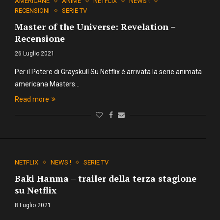
AMERICANE
ANIME
NETFLIX
NEWS !
RECENSIONI
SERIE TV
Master of the Universe: Revelation –
Recensione
26 Luglio 2021
Per il Potere di Grayskull Su Netflix è arrivata la serie animata
americana Masters…
Read more
NETFLIX
NEWS !
SERIE TV
Baki Hanma – trailer della terza stagione
su Netflix
8 Luglio 2021